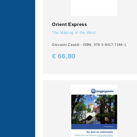
Orient Express
The Making of the West
Giovanni Caselli - ISBN: 978-3-8417-7184-1
€ 66,
80