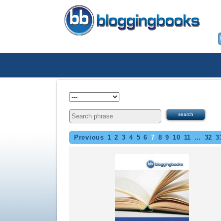
Previous
1
2
3
4
5
6
7
8
9
10
11
…
32
3