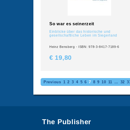
So war es seinerzeit
Einblicke über das historische und
gesellschaftliche Leben im Siegerland
Heinz Bensberg - ISBN: 978-3-8417-7189-6
€ 19,
80
Previous
1
2
3
4
5
6
7
8
9
10
11
…
32
3
The Publisher