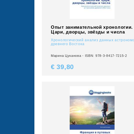
Опыт занимательной хронологии.
Цари, дворцы, звёзды и числа
Хронологический анализ данных астроном
древнего Востока
Марина Цуканова - ISBN: 978-3-8417-7215-2
€ 39,
80