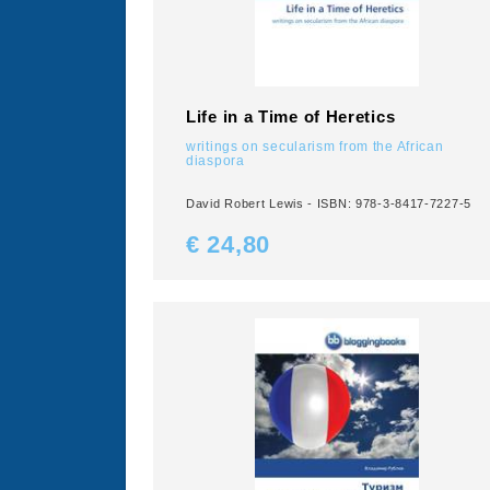
Life in a Time of Heretics
writings on secularism from the African
diaspora
David Robert Lewis - ISBN: 978-3-8417-7227-5
€ 24,
80