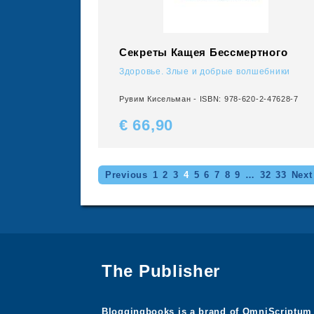
Секреты Кащея Бессмертного
Здоровье. Злые и добрые волшебники
Рувим Кисельман - ISBN: 978-620-2-47628-7
€ 66,
90
Previous
1
2
3
4
5
6
7
8
9
…
32
33
Next
The Publisher
Bloggingbooks is a brand of OmniScriptum 