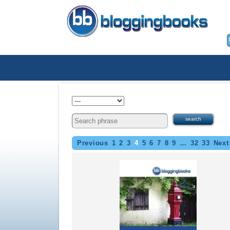
Previous
1
2
3
4
5
6
7
8
9
…
32
33
Next