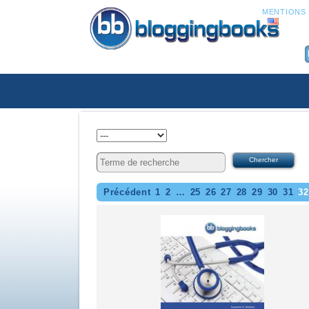
MENTIONS 
Précédent
1
2
…
25
26
27
28
29
30
31
32