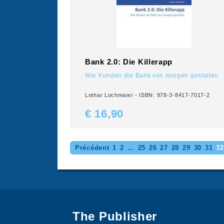
Bank 2.0: Die Killerapp
Wie Kunden die Bank von morgen gestalten
Lothar Lochmaier - ISBN: 978-3-8417-7017-2
€ 16,
90
Précédent
1
2
…
25
26
27
28
29
30
31
32
The Publisher