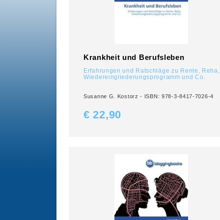
Krankheit und Berufsleben
Erfahrungen und Ratschläge zu Rente, Reha,
Wiedereingliederungsprogramm und Co.
Susanne G. Kostorz - ISBN: 978-3-8417-7026-4
€ 22,
90